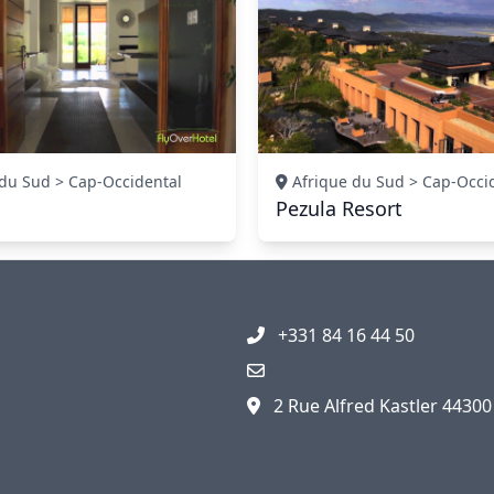
du Sud > Cap-Occidental
Afrique du Sud > Cap-Occi
Pezula Resort
+331 84 16 44 50
2 Rue Alfred Kastler 4430