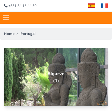
+331 84 16 44 50
Home
>
Portugal
Algarve
(1)