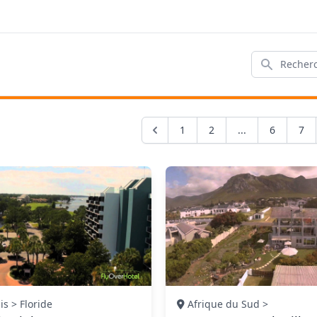
Rechercher
1
2
...
6
7
is > Floride
Afrique du Sud >