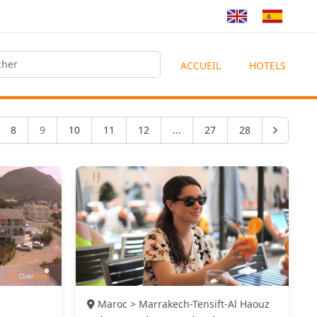
ACCUEIL
HOTELS
8
9
10
11
12
...
27
28
Maroc > Marrakech-Tensift-Al Haouz