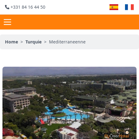
+331 84 16 44 50
Home
>
Turquie
>
Mediterraneenne