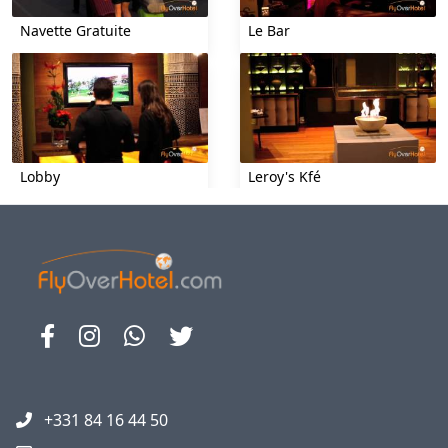
Navette Gratuite
Le Bar
Lobby
Leroy's Kfé
Fuego Latino
Suite - 01
+331 84 16 44 50